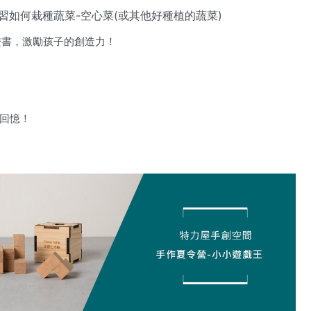
習如何栽種蔬菜-空心菜(或其他好種植的蔬菜)
證書，激勵孩子的創造力！
回憶！