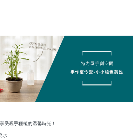
享受親手種植的溫馨時光！
澆水