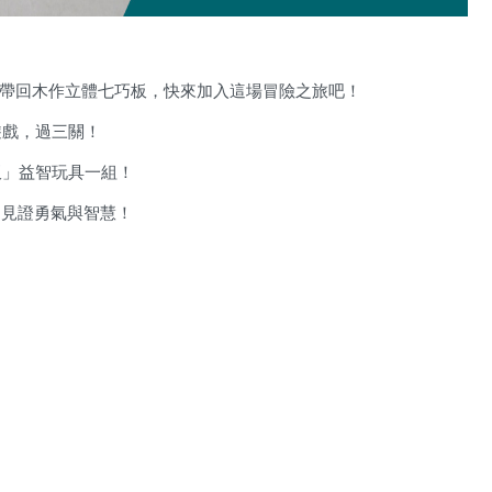
帶回木作立體七巧板，快來加入這場冒險之旅吧！
遊戲，過三關！
板」益智玩具一組！
，見證勇氣與智慧！