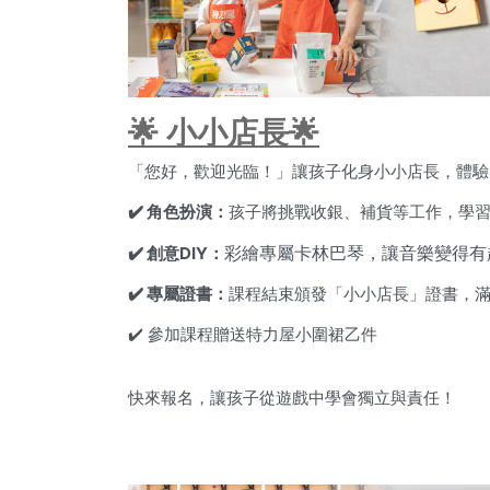
🌟 小小店長🌟
「您好，歡迎光臨！」讓孩子化身小小店長，體驗
✔️ 角色扮演：
孩子將挑戰收銀、補貨等工作，學
彩繪專屬卡林巴琴，讓音樂變得有
✔️ 創意DIY：
✔️ 專屬證書：
課程結束頒發「小小店長」證書，
✔️ 參加課程贈送特力屋小圍裙乙件
快來報名，讓孩子從遊戲中學會獨立與責任！