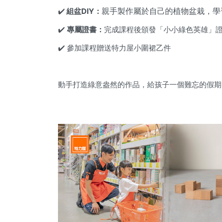
親手製作屬於自己的植物盆栽，學
✔️
組盆DIY：
✔️
專屬證書：
完成課程後頒發「小小綠色英雄」
✔️ 參加課程贈送特力屋小圍裙乙件
動手打造綠意盎然的作品，給孩子一個難忘的假期