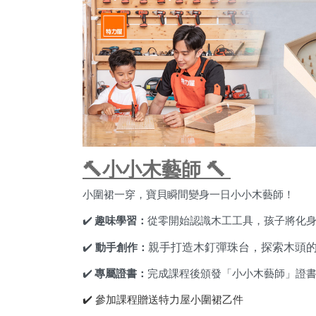
🔨
小小木藝師 🔨
小圍裙一穿，寶貝瞬間變身一日小小木藝師！
✔️
趣味學習：
從零開始認識木工工具，孩子將化
親手打造木釘彈珠台，探索木頭的
✔️
動手創作：
✔️
專屬證書：
完成課程後頒發「小小木藝師」證
✔️ 參加課程贈送特力屋小圍裙乙件