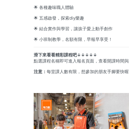
🌟 各種趣味職人體驗
🌟 五感啟發，探索diy樂趣
🌟 結合實作與學習，讓孩子愛上動手創作
🌟 小班制教學，名額有限，早報早享受！
滑下來看看精彩課程吧↓↓↓↓↓
點選課程名稱即可進入報名頁面，查看開課時間與
注意：
每堂課人數有限，想參加的朋友手腳要快喔