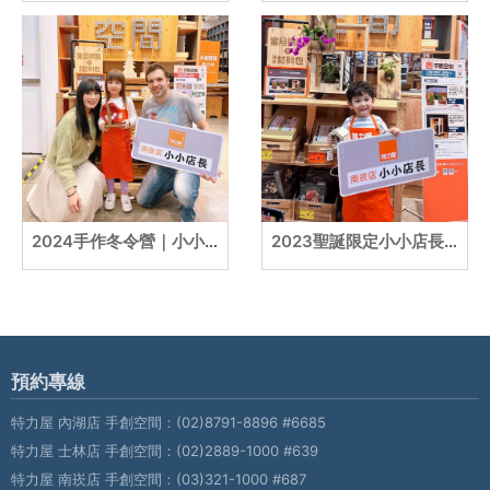
2024手作冬令營｜小小店長｜德國包子+台灣梅子
2023聖誕限定小小店長｜彎彎&圓點兄弟
預約專線
特力屋 內湖店 手創空間：
(02)8791-8896 #6685
特力屋 士林店 手創空間：
(02)2889-1000 #639
特力屋 南崁店 手創空間：
(03)321-1000 #687