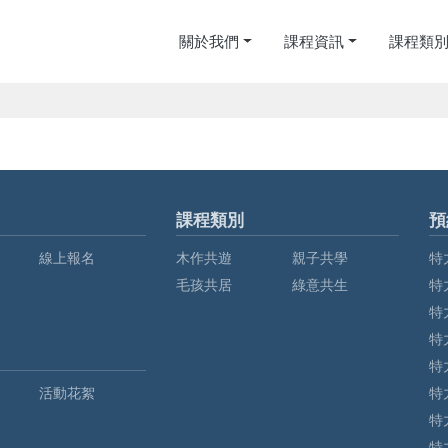
關於我們
課程資訊
課程類
課程類別
預
線上報名
木作共遊
親子共學
特
毛孩共居
綠意共生
特
特
特
特
活動花絮
特
特
特