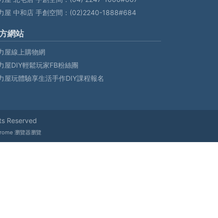
力屋 中和店 手創空間：
(02)2240-1888#684
方網站
力屋線上購物網
力屋DIY輕鬆玩家FB粉絲團
力屋玩體驗享生活手作DIY課程報名
ts Reserved
hrome 瀏覽器瀏覽