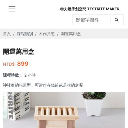
特力屋手創空間 TESTRITE MAKER
首頁
課程類別
木作共遊
開運萬用盒
開運萬用盒
899
NTD$
課程時數：
2 小時
神社奉納箱造型，可當作存錢筒或是收納盒喔