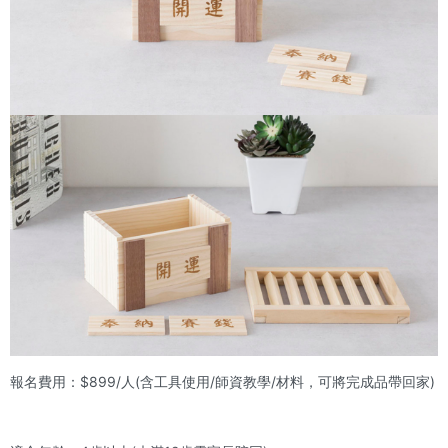
報名費用：$899/人(含工具使用/師資教學/材料，可將完成品帶回家)