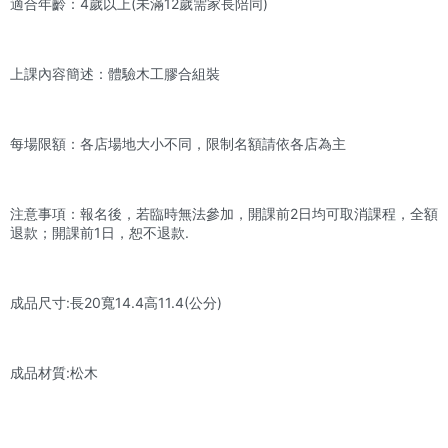
適合年齡：4歲以上(未滿12歲需家長陪同)
上課內容簡述：體驗木工膠合組裝
每場限額：各店場地大小不同，限制名額請依各店為主
注意事項：報名後，若臨時無法參加，開課前2日均可取消課程，全額
退款；開課前1日，恕不退款.
成品尺寸:長20寬14.4高11.4(公分)
成品材質:松木