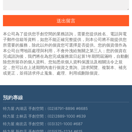
送出留言
本公司為了提供您手創空間的業務諮詢，需要您提供姓名、電話與電
子郵件信箱等資料，如您不能正確完整提供，則本公司將不能提供您
所需要的服務，除此以外的個資您可選擇是否提供。您的個資僅作為
本公司台灣地區處理與利用，不會外洩給無關之第三人；您的個資在
完成諮詢後，我們將在為您完成服務當日起算1年期間屆滿時，自動刪
除您所留存的個人資料。您知悉依個人資料保護法及相關法令之規
定，您可以在上述期間內進行個資之查詢、請求閱覽、複製本、補充
或更正，並得請求停止蒐集、處理、利用或刪除個資。
預約專線
特力屋 內湖店 手創空間：
(02)8791-8896 #6685
特力屋 士林店 手創空間：
(02)2889-1000 #639
特力屋 南崁店 手創空間：
(03)321-1000 #687
特力屋 新竹店 手創空間：
(03)575-1234 #615