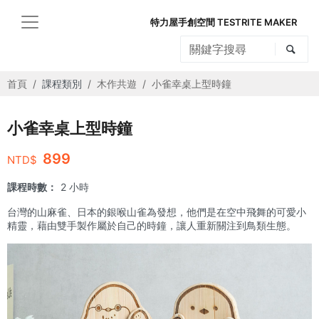
特力屋手創空間 TESTRITE MAKER
首頁
課程類別
木作共遊
小雀幸桌上型時鐘
小雀幸桌上型時鐘
899
NTD$
課程時數：
2 小時
台灣的山麻雀、日本的銀喉山雀為發想，他們是在空中飛舞的可愛小
精靈，藉由雙手製作屬於自己的時鐘，讓人重新關注到鳥類生態。