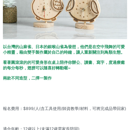
以台灣的山麻雀、日本的銀喉山雀為發想，他們是在空中飛舞的可愛
小精靈，
藉由雙手製作屬於自己的時鐘，讓人重新關注到鳥類生態。
看著圓滾滾的的可愛身形在桌上陪伴你辦公、讀書、寫字，度過療癒
的每分每秒
，翅膀可以隨喜好轉動喔~
兩款不同造型，二擇一製作
報名費用：$899/人(含工具使用/師資教學/材料，可將完成品帶回家)
適合年齡：12歲以上(未滿12歲需家長陪同)