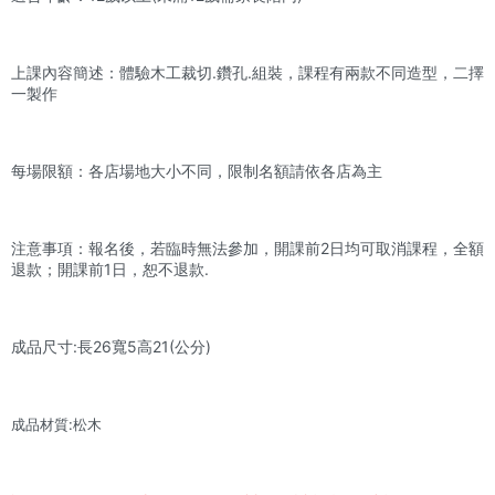
上課內容簡述：體驗木工裁切.鑽孔.組裝，課程有兩款不同造型，二擇
一製作
每場限額：各店場地大小不同，限制名額請依各店為主
注意事項：報名後，若臨時無法參加，開課前2日均可取消課程，全額
退款；開課前1日，恕不退款.
成品尺寸:長26寬5高21(公分)
成品材質:松木