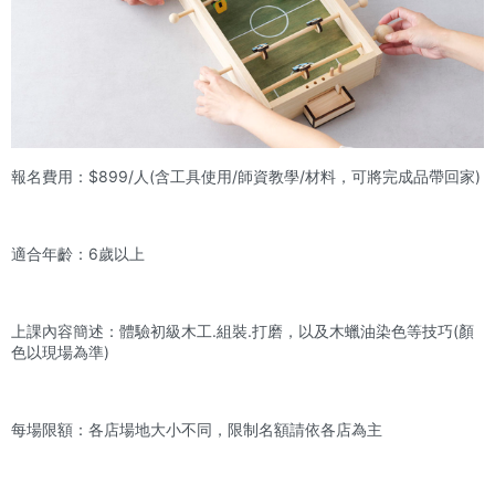
報名費用：$899/人(含工具使用/師資教學/材料，可將完成品帶回家)
適合年齡：6歲以上
上課內容簡述：體驗初級木工.組裝.打磨，以及木蠟油染色等技巧(顏
色以現場為準)
每場限額：各店場地大小不同，限制名額請依各店為主