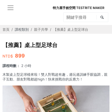
特力屋手創空間 TESTRITE MAKER
首頁
課程類別
親子共學
【推薦】桌上型足球台
【推薦】桌上型足球台
899
NTD$
課程時數：
2 小時
木製桌上型足球檯來啦！雙人對戰超有趣，邊玩邊訓練手眼協調，親
子互動、朋友對戰都超high！快來挑戰你的反應力！