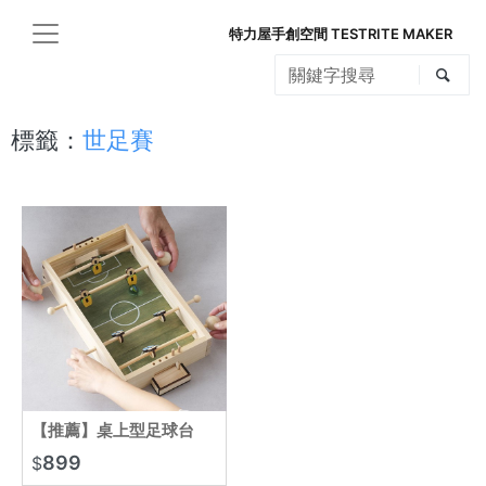
特力屋手創空間 TESTRITE MAKER
標籤：
世足賽
【推薦】桌上型足球台
899
$